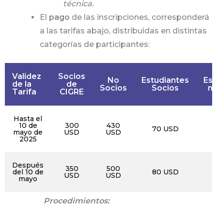
técnica.
El
pago
de las inscripciones, corresponderá
a las tarifas abajo, distribuidas en distintas
categorías de participantes:
Validez
Socios
No
Estudiantes
Est
de la
de
Socios
Socios
no
Tarifa
CIGRE
Hasta el
10 de
300
430
70 USD
1
mayo de
USD
USD
2025
Después
350
500
del 10 de
80 USD
1
USD
USD
mayo
Procedimientos: