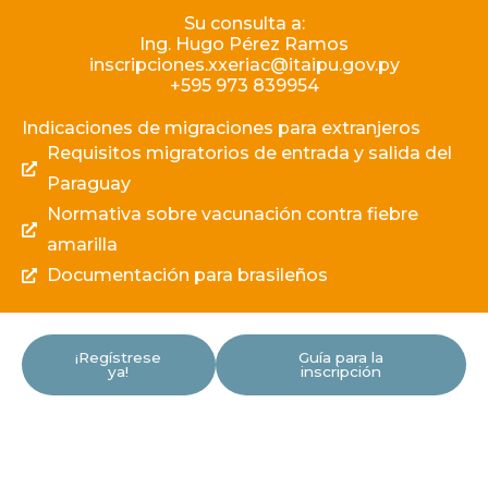
Su consulta a:
Ing. Hugo Pérez Ramos
inscripciones.xxeriac@itaipu.gov.py
+595 973 839954
Indicaciones de migraciones para extranjeros
Requisitos migratorios de entrada y salida del
Paraguay
Normativa sobre vacunación contra fiebre
amarilla
Documentación para brasileños
¡Regístrese
Guía para la
ya!
inscripción