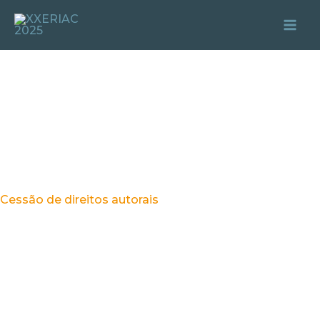
Ir
Mai
para
Me
o
conteúdo
Cessão de direitos autorais